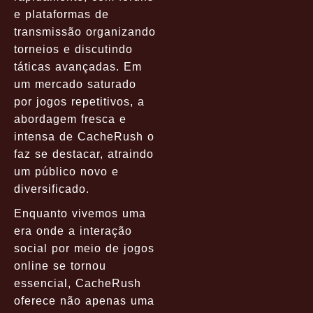
e plataformas de
transmissão organizando
torneios e discutindo
táticas avançadas. Em
um mercado saturado
por jogos repetitivos, a
abordagem fresca e
intensa de CacheRush o
faz se destacar, atraindo
um público novo e
diversificado.
Enquanto vivemos uma
era onde a interação
social por meio de jogos
online se tornou
essencial, CacheRush
oferece não apenas uma