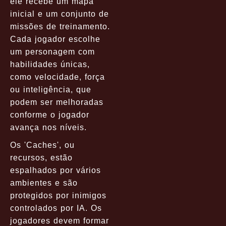
ele recebe um mapa
inicial e um conjunto de
missões de treinamento.
Cada jogador escolhe
um personagem com
habilidades únicas,
como velocidade, força
ou inteligência, que
podem ser melhoradas
conforme o jogador
avança nos níveis.
Os 'Caches', ou
recursos, estão
espalhados por vários
ambientes e são
protegidos por inimigos
controlados por IA. Os
jogadores devem formar