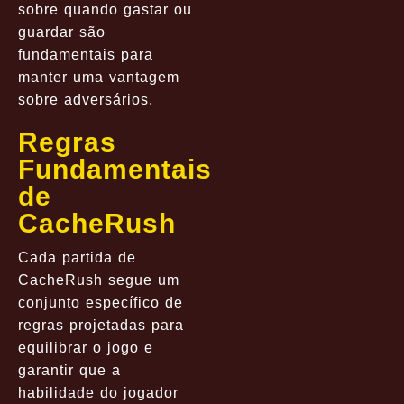
sobre quando gastar ou
guardar são
fundamentais para
manter uma vantagem
sobre adversários.
Regras
Fundamentais
de
CacheRush
Cada partida de
CacheRush segue um
conjunto específico de
regras projetadas para
equilibrar o jogo e
garantir que a
habilidade do jogador