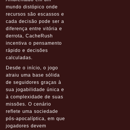
mundo distópico onde
recursos são escassos e
cada decisão pode ser a
diferença entre vitória e
derrota, CacheRush
incentiva o pensamento
rápido e decisões
calculadas.
Desde o início, o jogo
atraiu uma base sólida
de seguidores graças à
sua jogabilidade única e
à complexidade de suas
missões. O cenário
reflete uma sociedade
pós-apocalíptica, em que
jogadores devem