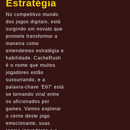
Estratégia
No competitivo mundo
dos jogos digitais, está
surgindo um novato que
promete transformar a
maneira como
entendemos estratégia e
habilidade. CacheRush
é o nome que muitos
jogadores estão
sussurrando, e a
palavra-chave 'E67' está
se tornando viral entre
os aficionados por
games. Vamos explorar
o cerne deste jogo
emocionante, suas