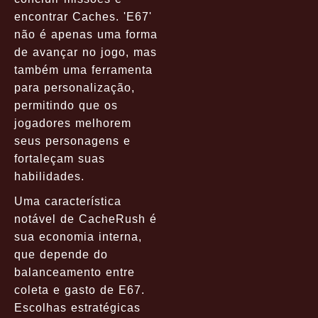
encontrar Caches. 'E67'
não é apenas uma forma
de avançar no jogo, mas
também uma ferramenta
para personalização,
permitindo que os
jogadores melhorem
seus personagens e
fortaleçam suas
habilidades.
Uma característica
notável de CacheRush é
sua economia interna,
que depende do
balanceamento entre
coleta e gasto de E67.
Escolhas estratégicas