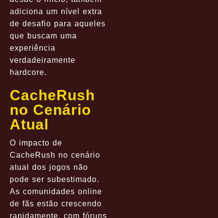
adiciona um nível extra
de desafio para aqueles
que buscam uma
experiência
verdadeiramente
hardcore.
CacheRush
no Cenário
Atual
O impacto de
CacheRush no cenário
atual dos jogos não
pode ser subestimado.
As comunidades online
de fãs estão crescendo
rapidamente, com fóruns