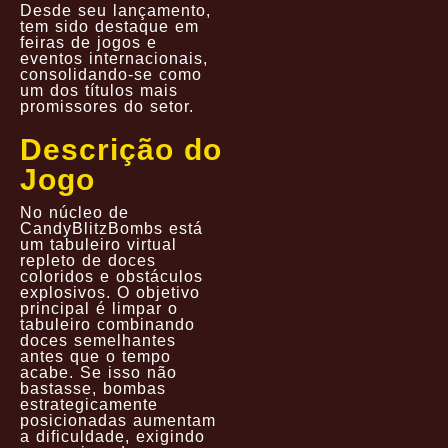
Desde seu lançamento,
tem sido destaque em
feiras de jogos e
eventos internacionais,
consolidando-se como
um dos títulos mais
promissores do setor.
Descrição do
Jogo
No núcleo de
CandyBlitzBombs está
um tabuleiro virtual
repleto de doces
coloridos e obstáculos
explosivos. O objetivo
principal é limpar o
tabuleiro combinando
doces semelhantes
antes que o tempo
acabe. Se isso não
bastasse, bombas
estrategicamente
posicionadas aumentam
a dificuldade, exigindo