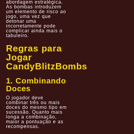
abordagem estratégica.
As bombas introduzem
um elemento de risco ao
jogo, uma vez que
detonar uma
incorretamente pode
complicar ainda mais o
tabuleiro.
Regras para
Jogar
CandyBlitzBombs
1. Combinando
Doces
O jogador deve
combinar três ou mais
doces do mesmo tipo em
sucessão. Quanto mais
longa a combinação,
maior a pontuação e as
recompensas.