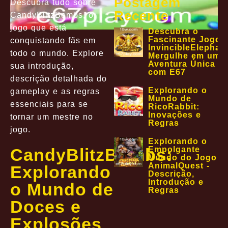
Postagem
Descubra tudo sobre
Recente
CandyBlitzBombs, o
jogo que está
Descubra o
Fascinante Jogo
conquistando fãs em
InvincibleElephant
todo o mundo. Explore
Mergulhe em uma
Aventura Única
sua introdução,
com E67
descrição detalhada do
Explorando o
gameplay e as regras
Mundo de
essenciais para se
RicoRabbit:
Inovações e
tornar um mestre no
Regras
jogo.
Explorando o
CandyBlitzBombs:
Empolgante
Mundo do Jogo
AnimalQuest -
Explorando
Descrição,
Introdução e
o Mundo de
Regras
Doces e
Explosões