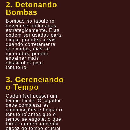
2. Detonando
Bombas
Bombas no tabuleiro
devem ser detonadas
estrategicamente. Elas
podem ser usadas para
limpar grandes áreas
quando corretamente
acionadas, mas se
ignoradas, podem
espalhar mais
obstáculos pelo
tabuleiro.
3. Gerenciando
o Tempo
Cada nível possui um
tempo limite. O jogador
deve completar as
combinações e limpar o
tabuleiro antes que o
tempo se esgote, o que
torna o gerenciamento
eficaz de tempo crucial