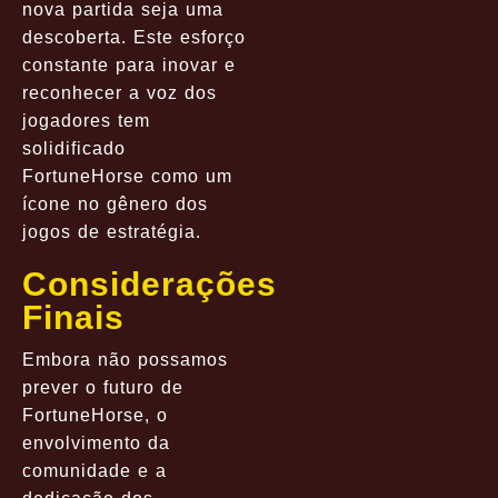
nova partida seja uma
descoberta. Este esforço
constante para inovar e
reconhecer a voz dos
jogadores tem
solidificado
FortuneHorse como um
ícone no gênero dos
jogos de estratégia.
Considerações
Finais
Embora não possamos
prever o futuro de
FortuneHorse, o
envolvimento da
comunidade e a