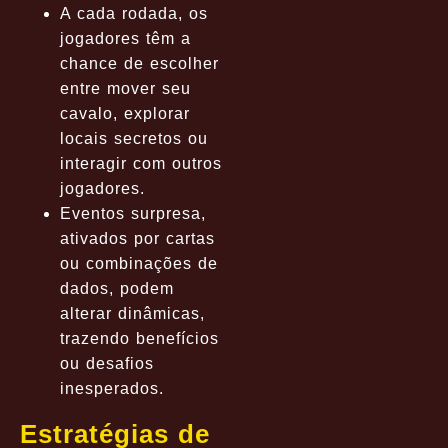
A cada rodada, os
jogadores têm a
chance de escolher
entre mover seu
cavalo, explorar
locais secretos ou
interagir com outros
jogadores.
Eventos surpresa,
ativados por cartas
ou combinações de
dados, podem
alterar dinâmicas,
trazendo benefícios
ou desafios
inesperados.
Estratégias de