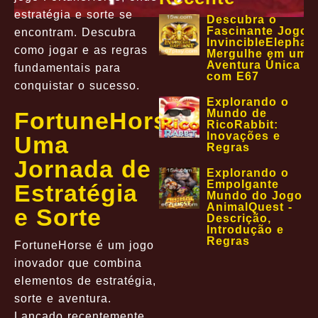
estratégia e sorte se
Descubra o
Fascinante Jogo
encontram. Descubra
InvincibleElephant
como jogar e as regras
Mergulhe em uma
Aventura Única
fundamentais para
com E67
conquistar o sucesso.
Explorando o
FortuneHorse:
Mundo de
RicoRabbit:
Inovações e
Uma
Regras
Jornada de
Explorando o
Empolgante
Estratégia
Mundo do Jogo
AnimalQuest -
e Sorte
Descrição,
Introdução e
Regras
FortuneHorse é um jogo
inovador que combina
elementos de estratégia,
sorte e aventura.
Lançado recentemente,