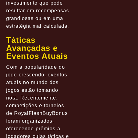
investimento que pode
resultar em recompensas
grandiosas ou em uma
estratégia mal calculada.
Táticas
Avançadas e
Eventos Atuais
Com a popularidade do
jogo crescendo, eventos
atuais no mundo dos
jogos estão tomando
nota. Recentemente,
competições e torneios
de RoyalFlashBuyBonus
foram organizados,
oferecendo prêmios a
jogadores cujas táticas e