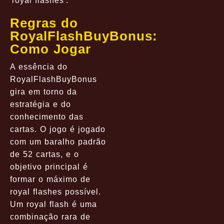
'royal flashes'.
Regras do
RoyalFlashBuyBonus:
Como Jogar
A essência do
RoyalFlashBuyBonus
gira em torno da
estratégia e do
conhecimento das
cartas. O jogo é jogado
com um baralho padrão
de 52 cartas, e o
objetivo principal é
formar o máximo de
royal flashes possível.
Um royal flash é uma
combinação rara de