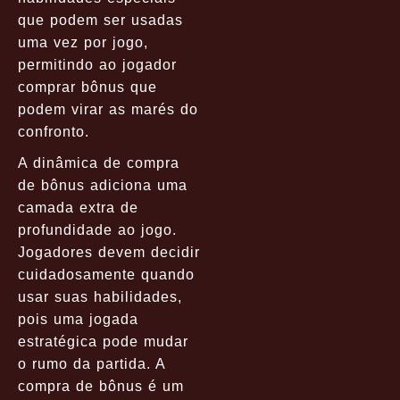
que podem ser usadas
uma vez por jogo,
permitindo ao jogador
comprar bônus que
podem virar as marés do
confronto.
A dinâmica de compra
de bônus adiciona uma
camada extra de
profundidade ao jogo.
Jogadores devem decidir
cuidadosamente quando
usar suas habilidades,
pois uma jogada
estratégica pode mudar
o rumo da partida. A
compra de bônus é um