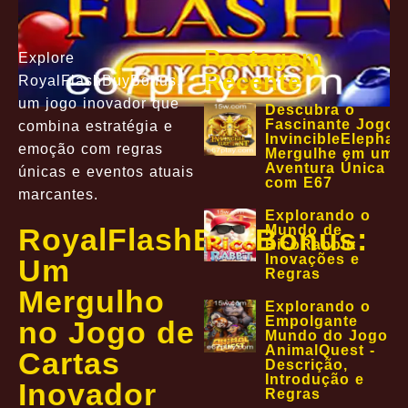
Postagem
Explore
Recente
RoyalFlashBuyBonus,
um jogo inovador que
Descubra o
Fascinante Jogo
combina estratégia e
InvincibleElephant
emoção com regras
Mergulhe em uma
Aventura Única
únicas e eventos atuais
com E67
marcantes.
Explorando o
RoyalFlashBuyBonus:
Mundo de
RicoRabbit:
Inovações e
Um
Regras
Mergulho
Explorando o
Empolgante
no Jogo de
Mundo do Jogo
AnimalQuest -
Cartas
Descrição,
Introdução e
Inovador
Regras