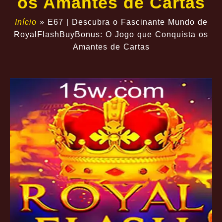
os Amantes de Cartas
Início
»
E67 | Descubra o Fascinante Mundo de
RoyalFlashBuyBonus: O Jogo que Conquista os
Amantes de Cartas