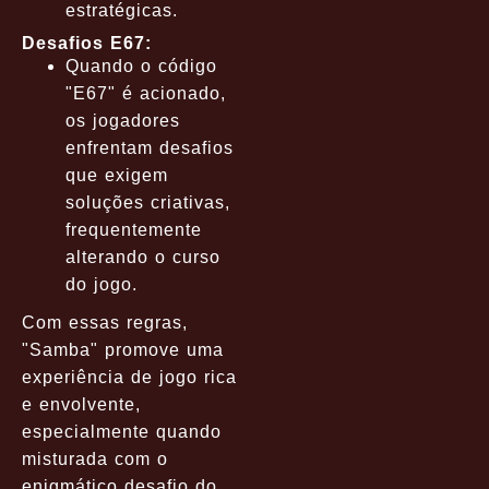
estratégicas.
Desafios E67:
Quando o código
"E67" é acionado,
os jogadores
enfrentam desafios
que exigem
soluções criativas,
frequentemente
alterando o curso
do jogo.
Com essas regras,
"Samba" promove uma
experiência de jogo rica
e envolvente,
especialmente quando
misturada com o
enigmático desafio do