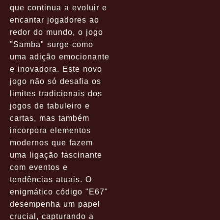
que continua a evoluir e
encantar jogadores ao
redor do mundo, o jogo
"Samba" surge como
uma adição emocionante
e inovadora. Este novo
jogo não só desafia os
limites tradicionais dos
jogos de tabuleiro e
cartas, mas também
incorpora elementos
modernos que fazem
uma ligação fascinante
com eventos e
tendências atuais. O
enigmático código "E67"
desempenha um papel
crucial, capturando a