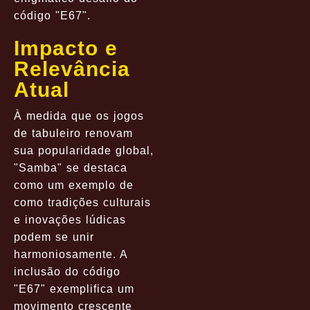
código "E67".
Impacto e
Relevância
Atual
À medida que os jogos
de tabuleiro renovam
sua popularidade global,
"Samba" se destaca
como um exemplo de
como tradições culturais
e inovações lúdicas
podem se unir
harmoniosamente. A
inclusão do código
"E67" exemplifica um
movimento crescente