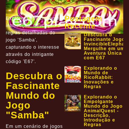
Postagem
Explore a emocionante
Recente
introdução, descrição e
regras detalhadas do
Descubra o
Fascinante Jogo
jogo 'Samba',
InvincibleElephant
capturando o interesse
Mergulhe em uma
Aventura Única
através do intrigante
com E67
código 'E67'.
Explorando o
Descubra o
Mundo de
RicoRabbit:
Inovações e
Fascinante
Regras
Mundo do
Explorando o
Empolgante
Jogo
Mundo do Jogo
AnimalQuest -
"Samba"
Descrição,
Introdução e
Regras
Em um cenário de jogos