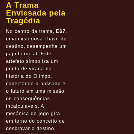
A Trama
Enviesada pela
Tragédia
No centro da trama,
E67
,
uma misteriosa chave do
destino, desempenha um
papel crucial. Este
artefato simboliza um
ponto de virada na
história do Olimpo,
conectando o passado e
o futuro em uma missão
de consequências
incalculáveis. A
mecânica do jogo gira
em torno do conceito de
desbravar o destino,