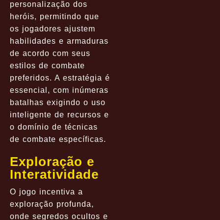
personalização dos
heróis, permitindo que
os jogadores ajustem
habilidades e armaduras
de acordo com seus
estilos de combate
preferidos. A estratégia é
essencial, com inúmeras
batalhas exigindo o uso
inteligente de recursos e
o domínio de técnicas
de combate específicas.
Exploração e
Interatividade
O jogo incentiva a
exploração profunda,
onde segredos ocultos e